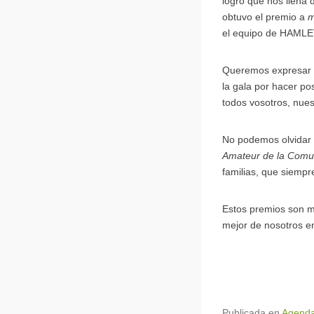
logro que nos llena 
obtuvo el premio a
m
el equipo de HAMLE
Queremos expresar n
la gala por hacer po
todos vosotros, nues
No podemos olvidar 
Amateur de la Comu
familias, que siemp
Estos premios son má
mejor de nosotros en
Publicada en
Agenda 